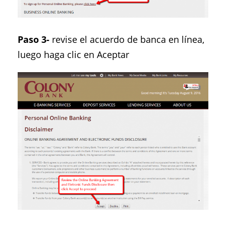
Paso 3-
revise el acuerdo de banca en línea,
luego haga clic en Aceptar