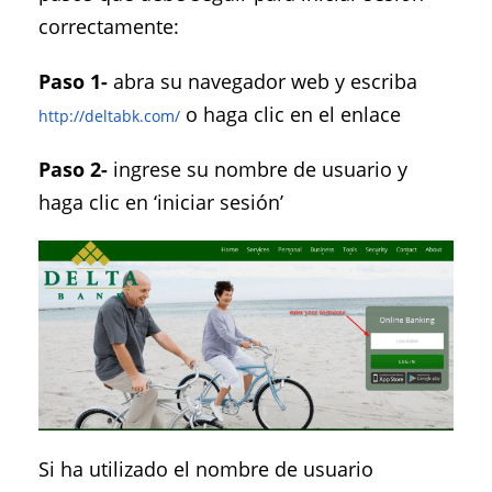
correctamente:
Paso 1-
abra su navegador web y escriba
o haga clic en el enlace
http://deltabk.com/
Paso 2-
ingrese su nombre de usuario y
haga clic en ‘iniciar sesión’
Si ha utilizado el nombre de usuario