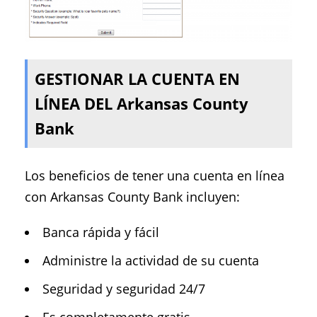
GESTIONAR LA CUENTA EN
LÍNEA DEL Arkansas County
Bank
Los beneficios de tener una cuenta en línea
con Arkansas County Bank incluyen:
Banca rápida y fácil
Administre la actividad de su cuenta
Seguridad y seguridad 24/7