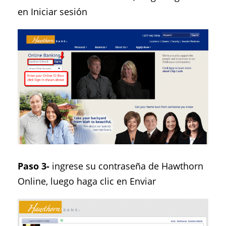
en Iniciar sesión
Paso 3-
ingrese su contraseña de Hawthorn
Online, luego haga clic en Enviar