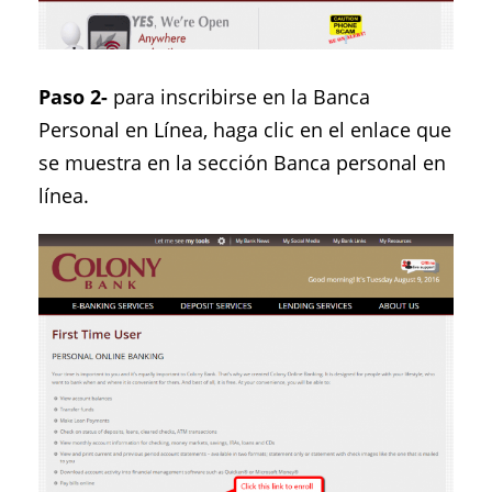
Paso 2-
para inscribirse en la Banca
Personal en Línea, haga clic en el enlace que
se muestra en la sección Banca personal en
línea.