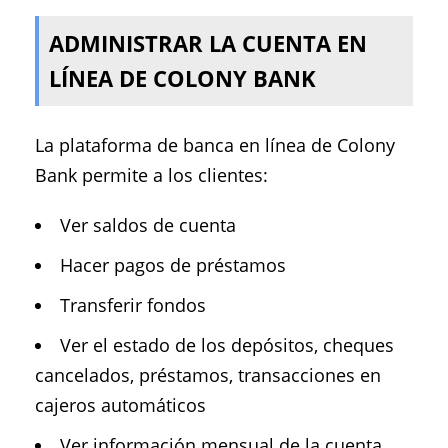
ADMINISTRAR LA CUENTA EN
LÍNEA DE COLONY BANK
La plataforma de banca en línea de Colony
Bank permite a los clientes:
Ver saldos de cuenta
Hacer pagos de préstamos
Transferir fondos
Ver el estado de los depósitos, cheques
cancelados, préstamos, transacciones en
cajeros automáticos
Ver información mensual de la cuenta