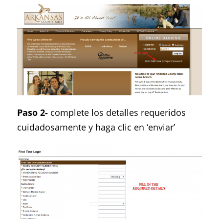
Paso 2-
complete los detalles requeridos
cuidadosamente y haga clic en ‘enviar’