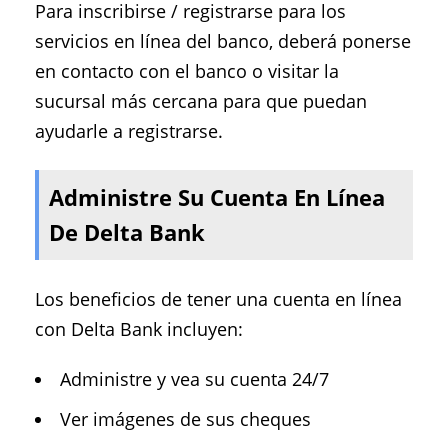
Para inscribirse / registrarse para los
servicios en línea del banco, deberá ponerse
en contacto con el banco o visitar la
sucursal más cercana para que puedan
ayudarle a registrarse.
Administre Su Cuenta En Línea
De Delta Bank
Los beneficios de tener una cuenta en línea
con Delta Bank incluyen:
Administre y vea su cuenta 24/7
Ver imágenes de sus cheques