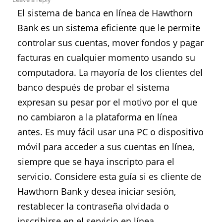
El sistema de banca en línea de Hawthorn
Bank es un sistema eficiente que le permite
controlar sus cuentas, mover fondos y pagar
facturas en cualquier momento usando su
computadora. La mayoría de los clientes del
banco después de probar el sistema
expresan su pesar por el motivo por el que
no cambiaron a la plataforma en línea
antes. Es muy fácil usar una PC o dispositivo
móvil para acceder a sus cuentas en línea,
siempre que se haya inscripto para el
servicio. Considere esta guía si es cliente de
Hawthorn Bank y desea iniciar sesión,
restablecer la contraseña olvidada o
inscribirse en el servicio en línea.