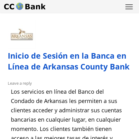
Inicio de Sesión en la Banca en
Línea de Arkansas County Bank
Leave a reply
Los servicios en línea del Banco del
Condado de Arkansas les permiten a sus
clientes acceder y administrar sus cuentas
bancarias en cualquier lugar, en cualquier
momento. Los clientes también tienen
acceso a las mejores tasas de interés y