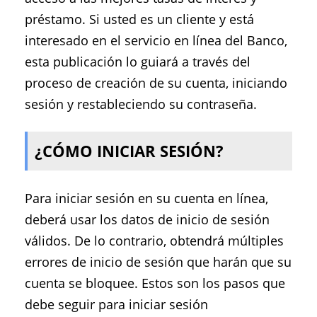
préstamo. Si usted es un cliente y está
interesado en el servicio en línea del Banco,
esta publicación lo guiará a través del
proceso de creación de su cuenta, iniciando
sesión y restableciendo su contraseña.
¿CÓMO INICIAR SESIÓN?
Para iniciar sesión en su cuenta en línea,
deberá usar los datos de inicio de sesión
válidos. De lo contrario, obtendrá múltiples
errores de inicio de sesión que harán que su
cuenta se bloquee. Estos son los pasos que
debe seguir para iniciar sesión