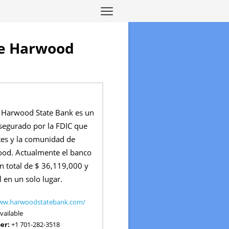
 de Harwood
 Harwood State Bank es un
segurado por la FDIC que
ntes y la comunidad de
od. Actualmente el banco
un total de $ 36,119,000 y
 en un solo lugar.
www.harwoodstatebank.com/
vailable
er:
+1 701-282-3518