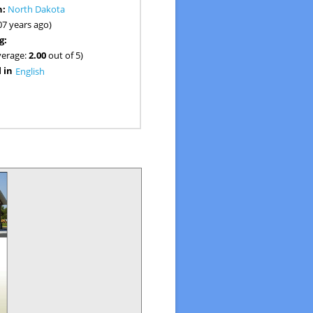
n:
North Dakota
07 years ago)
g:
verage:
2.00
out of 5)
 in
English