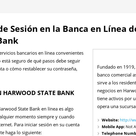
 de Sesión en la Banca en Línea
Bank
rvicios bancarios en línea convenientes
no está seguro de qué pasos debe seguir
Fundado en 1919,
nta o cómo restablecer su contraseña,
banco comercial a
sirve a los reside
negocios en Harwo
EN HARWOOD STATE BANK
tiene activos por 
opera una sucursal
Harwood State Bank en línea es algo
cualquier momento siempre y cuando
Website:
http://
ernet. Para iniciar sesión en su cuenta
Mobile App:
Not A
e haga lo siguiente:
Telephone Numb