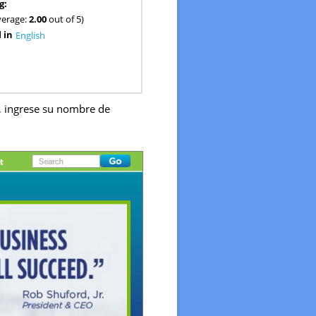
g:
verage:
2.00
out of 5)
 in
English
a, ingrese su nombre de