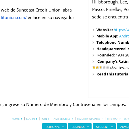
Hillsborough, Lee,
Pasco, Pinellas, P
o web de Suncoast Credit Union, abra
sede se encuentra
enlace en su navegador
ditunion.com/
Website:
https://
Mobile App:
Andr
Telephone Numb
Headquartered I
Founded:
1934 (9
Company's Ratin
(
8
votes, a
Read this tutorial
pal, ingrese su Número de Miembro y Contraseña en los campos.