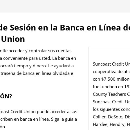
 de Sesión en la Banca en Línea 
 Union
mite acceder y controlar sus cuentas
a conveniente para usted. La banca en
Suncoast Credit U
 ahorrará tiempo y dinero. Le ayudará a
cooperativa de aho
ontraseña de banca en línea olvidada e
con $7.500 millone
fue fundada en 1
County Teachers C
IÓN?
Suncoast Credit U
los siguientes cond
coast Credit Union puede acceder a sus
Collier, DeSoto, Di
scriben en banca en línea. Siga la guía a
Hardee, Hendry, H
ión