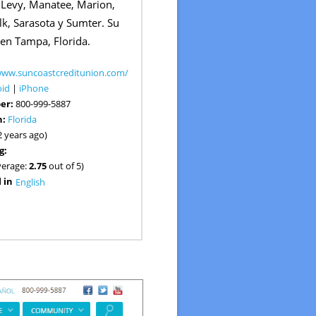
 Levy, Manatee, Marion,
olk, Sarasota y Sumter. Su
 en Tampa, Florida.
www.suncoastcreditunion.com/
oid
|
iPhone
er:
800-999-5887
n:
Florida
2 years ago)
g:
verage:
2.75
out of 5)
 in
English