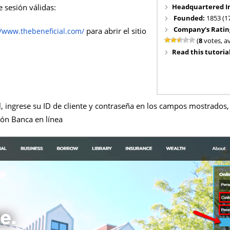
Headquartered I
e sesión válidas:
Founded:
1853 (1
Company's Ratin
para abrir el sitio
//www.thebeneficial.com/
(
8
votes, a
Read this tutorial
l, ingrese su ID de cliente y contraseña en los campos mostrados, 
ción Banca en línea