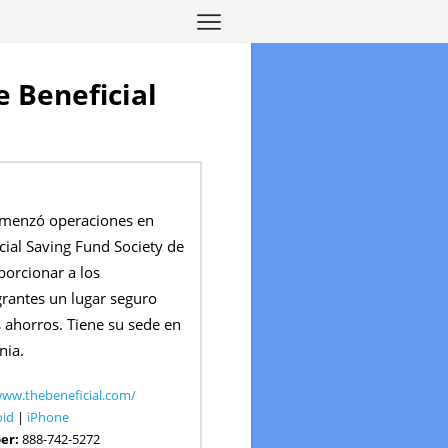
e Beneficial
omenzó operaciones en
ial Saving Fund Society de
porcionar a los
grantes un lugar seguro
 ahorros. Tiene su sede en
nia.
www.thebeneficial.com/
oid
|
iPhone
er:
888-742-5272