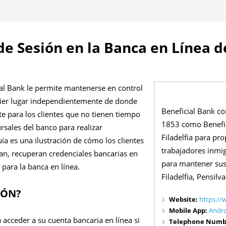
 de Sesión en la Banca en Línea d
ial Bank le permite mantenerse en control
uier lugar independientemente de donde
Beneficial Bank c
nte para los clientes que no tienen tiempo
1853 como Benefic
ursales del banco para realizar
Filadelfia para pro
uía es una ilustración de cómo los clientes
trabajadores inmi
tan, recuperan credenciales bancarias en
para mantener sus
 para la banca en línea.
Filadelfia, Pensilva
IÓN?
Website:
https://
Mobile App:
Andr
a acceder a su cuenta bancaria en línea si
Telephone Numb