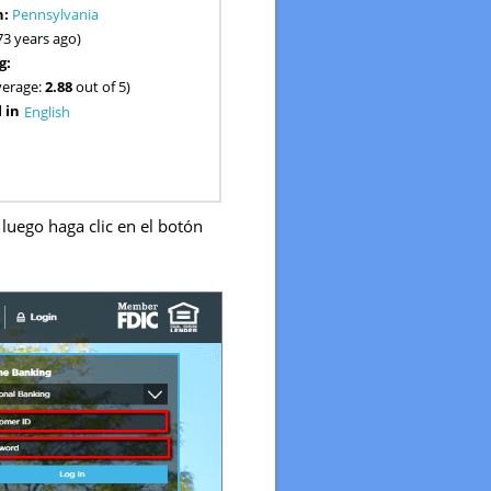
n:
Pennsylvania
73 years ago)
g:
verage:
2.88
out of 5)
 in
English
luego haga clic en el botón