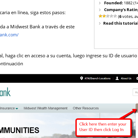
Founded:
1882 (1
Company's Ratin
aria en línea, siga estos pasos:
(
6
votes, a
Read this tutorial
eda a Midwest Bank a través de este
ank.com/
l, haga clic en acceso a su cuenta, luego ingrese su ID de usuario 
ontinuación