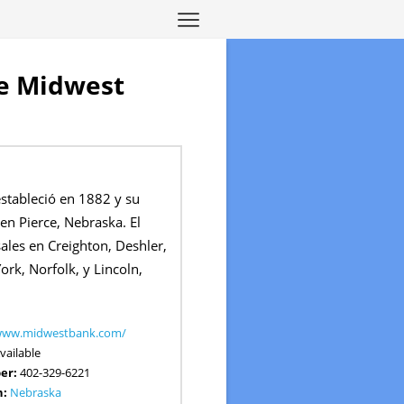
de Midwest
stableció en 1882 y su
en Pierce, Nebraska. El
ales en Creighton, Deshler,
York, Norfolk, y Lincoln,
/www.midwestbank.com/
vailable
er:
402-329-6221
n:
Nebraska