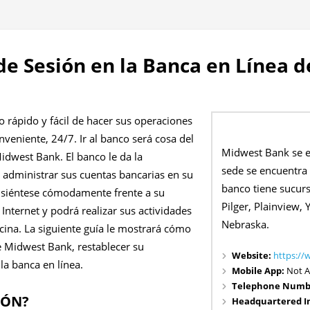
 de Sesión en la Banca en Línea 
o rápido y fácil de hacer sus operaciones
eniente, 24/7. Ir al banco será cosa del
Midwest Bank se e
idwest Bank. El banco le da la
sede se encuentra 
a administrar sus cuentas bancarias en su
banco tiene sucurs
siéntese cómodamente frente a su
Pilger, Plainview, 
nternet y podrá realizar sus actividades
Nebraska.
cina. La siguiente guía le mostrará cómo
 de Midwest Bank, restablecer su
Website:
https:/
la banca en línea.
Mobile App:
Not A
Telephone Numb
IÓN?
Headquartered I