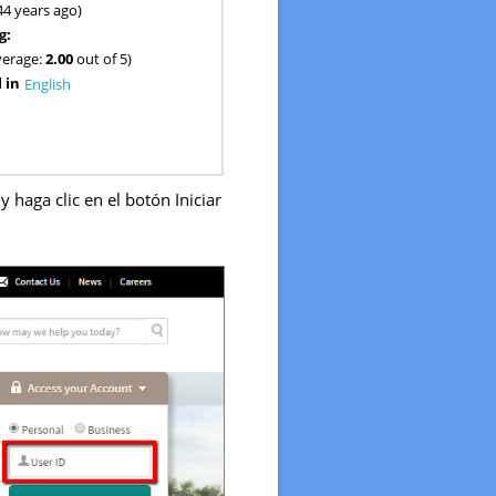
44 years ago)
g:
verage:
2.00
out of 5)
 in
English
y haga clic en el botón Iniciar