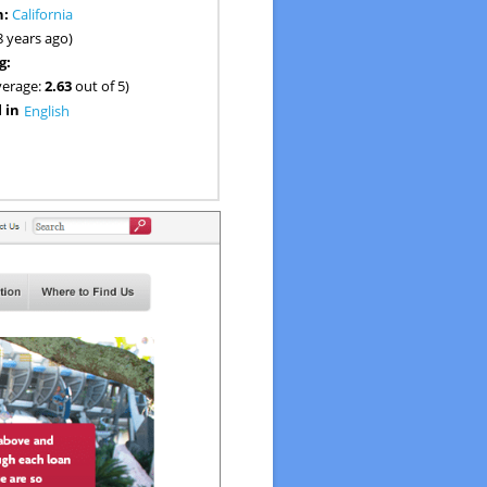
n:
California
8 years ago)
g:
verage:
2.63
out of 5)
 in
English