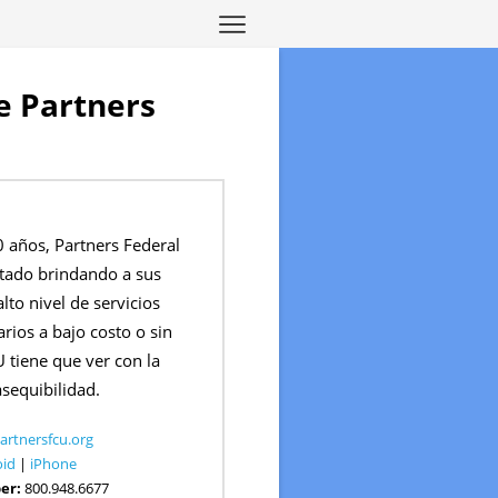
de Partners
 años, Partners Federal
stado brindando a sus
to nivel de servicios
arios a bajo costo o sin
 tiene que ver con la
asequibilidad.
partnersfcu.org
oid
|
iPhone
er:
800.948.6677