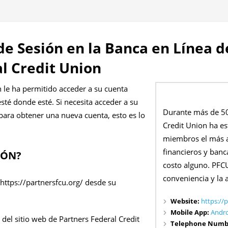
 de Sesión en la Banca en Línea 
l Credit Union
n le ha permitido acceder a su cuenta
esté donde esté. Si necesita acceder a su
Durante más de 50
 para obtener una nueva cuenta, esto es lo
Credit Union ha e
miembros el más al
financieros y banc
IÓN?
costo alguno. PFCU
conveniencia y la 
https://partnersfcu.org/ desde su
Website:
https://
Mobile App:
Andr
 del sitio web de Partners Federal Credit
Telephone Numb