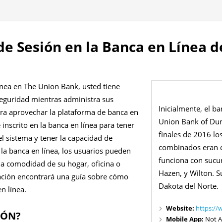
 de Sesión en la Banca en Línea 
ínea en The Union Bank, usted tiene
eguridad mientras administra sus
Inicialmente, el 
ra aprovechar la plataforma de banca en
Union Bank of Dun
 inscrito en la banca en línea para tener
finales de 2016 los
l sistema y tener la capacidad de
combinados eran c
 la banca en línea, los usuarios pueden
funciona con sucur
la comodidad de su hogar, oficina o
Hazen, y Wilton. S
nuación encontrará una guía sobre cómo
Dakota del Norte.
n línea.
Website:
https:/
IÓN?
Mobile App:
Not A