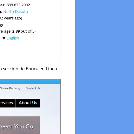
er:
888-873-2902
n:
North Dakota
02 years ago)
g:
verage:
2.89
out of 5)
 in
English
a sección de Banca en Línea