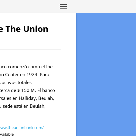
de The Union
banco comenzó como elThe
n Center en 1924. Para
 activos totales
erca de $ 150 M. El banco
sales en Halliday, Beulah,
u sede está en Beulah,
/www.theunionbank.com/
vailable