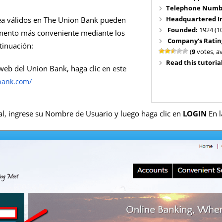
Telephone Numb
Headquartered I
nea válidos en The Union Bank pueden
Founded:
1924 (1
omento más conveniente mediante los
Company's Ratin
tinuación:
(
9
votes, a
Read this tutorial
 web del Union Bank, haga clic en este
bank.com/
al, ingrese su Nombre de Usuario y luego haga clic en
LOGIN
En l