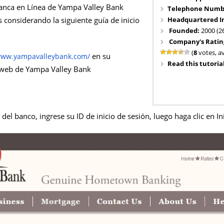
 Banca en Línea de Yampa Valley Bank
Telephone Numb
Headquartered I
 considerando la siguiente guía de inicio
Founded:
2000 (2
Company's Ratin
(
8
votes, a
en su
/www.yampavalleybank.com/
Read this tutorial
o web de Yampa Valley Bank
 del banco, ingrese su ID de inicio de sesión, luego haga clic en In