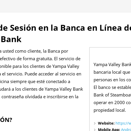
 de Sesión en la Banca en Línea
 Bank
a usted como cliente, la Banca por
efectivo de forma gratuita. El servicio de
Yampa Valley Bank
onible para los clientes de Yampa Valley
bancaria local que 
 el servicio. Puede acceder al servicio en
personas en los c
icina siempre que esté conectado a
El banco se establ
yudará a los clientes de Yampa Valley Bank
Bank of Steamboat
la contraseña olvidada e inscribirse en la
operar en 2000 co
propiedad local.
IÓN?
Website:
https:/
Mobile App:
Andr