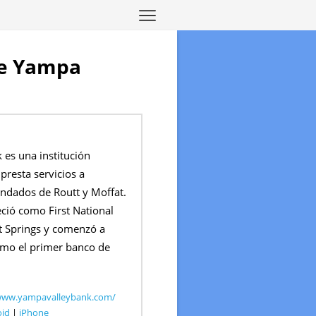
 de Yampa
 es una institución
presta servicios a
ondados de Routt y Moffat.
eció como First National
 Springs y comenzó a
mo el primer banco de
/www.yampavalleybank.com/
oid
|
iPhone