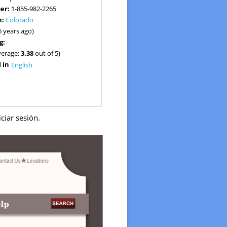
er:
1-855-982-2265
n:
Colorado
6 years ago)
g:
verage:
3.38
out of 5)
 in
English
iciar sesión.